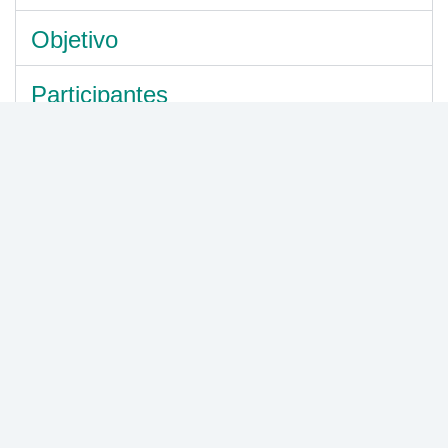
Objetivo
Participantes
Generalidades del Diplomado
Central de Esterilización
Modalidad:
Virtual
Duración semanas:
3
Horas Certificadas:
120