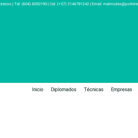
tenos | Tel: (604) 6050190 | Cel: (+57) 3146781242 | Email:
matriculas@polinte
Inicio
Diplomados
Técnicas
Empresas