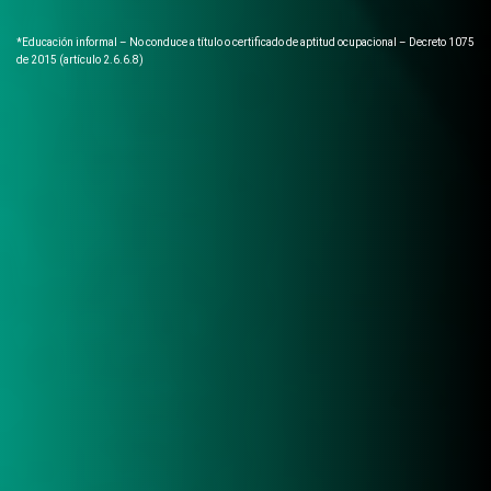
*Educación informal – No conduce a título o certificado de aptitud ocupacional – Decreto 1075
de 2015 (artículo 2.6.6.8)