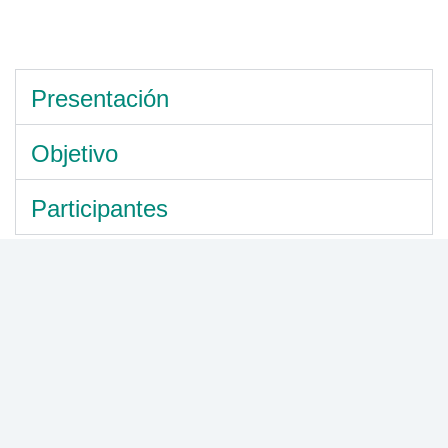
Presentación
Objetivo
Participantes
Generalidades del Diplomado
Auditor Interno ISO 50001:2018
Modalidad:
Virtual
Duración semanas:
3
Horas Certificadas:
120