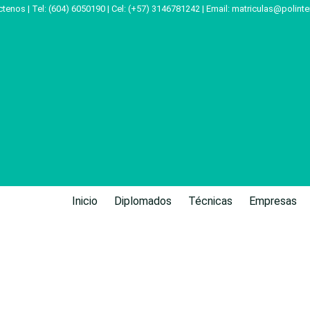
tenos | Tel: (604) 6050190 | Cel: (+57) 3146781242 | Email:
matriculas@polinte
Inicio
Diplomados
Técnicas
Empresas