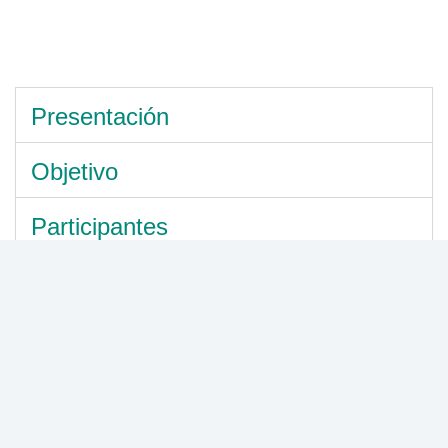
Presentación
Objetivo
Participantes
Generalidades del Diplomado
Salud Mental
Modalidad:
Virtual
Duración semanas:
3