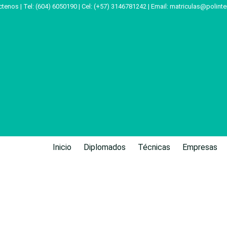
tenos | Tel: (604) 6050190 | Cel: (+57) 3146781242 | Email:
matriculas@polinte
Inicio
Diplomados
Técnicas
Empresas