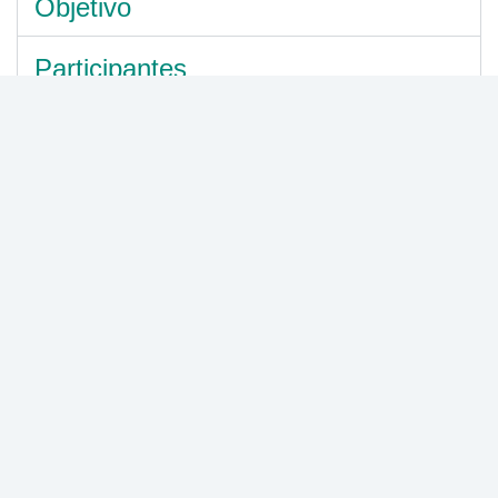
Objetivo
Participantes
Generalidades del Diplomado
Trastorno Narcisista de la Personalidad
Modalidad:
Virtual
Duración semanas:
3
Horas Certificadas:
120
*Imagen usada con fines ilustrativos