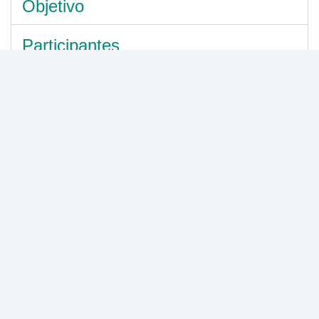
Objetivo
Participantes
Generalidades del Diplomado
Consultoría Ambiental
Modalidad:
Virtual
Duración semanas:
3
Horas Certificadas:
120