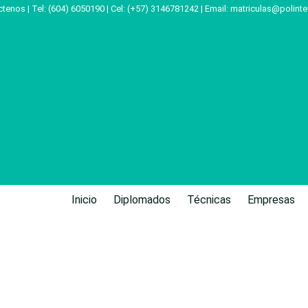
tenos | Tel: (604) 6050190 | Cel: (+57) 3146781242 | Email:
matriculas@polinte
Inicio
Diplomados
Técnicas
Empresas