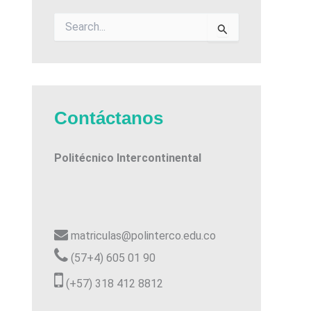
B
u
s
c
a
r
p
Contáctanos
o
r
:
Politécnico Intercontinental
matriculas@polinterco.edu.co
(57+4) 605 01 90
(+57) 318 412 8812